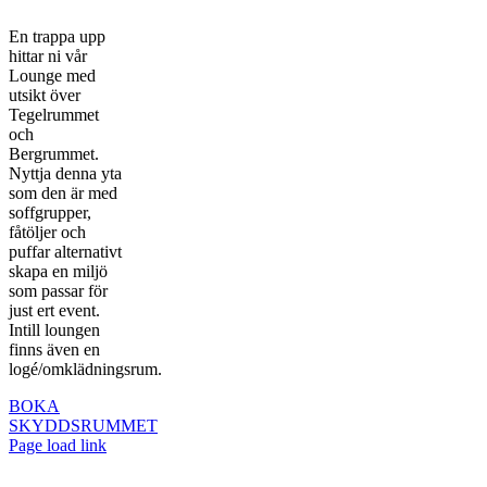
En trappa upp
hittar ni vår
Lounge med
utsikt över
Tegelrummet
och
Bergrummet.
Nyttja denna yta
som den är med
soffgrupper,
fåtöljer och
puffar alternativt
skapa en miljö
som passar för
just ert event.
Intill loungen
finns även en
logé/omklädningsrum.
BOKA
SKYDDSRUMMET
Page load link